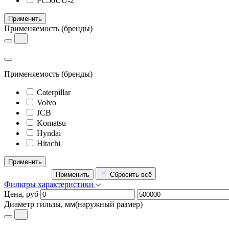
PC50UU-2
Применить
Применяемость
(бренды)
Применяемость
(бренды)
Caterpillar
Volvo
JCB
Komatsu
Hyndai
Hitachi
Применить
Применить
Сбросить всё
Фильтры характеристики
Цена, руб
Диаметр гильзы, мм
(наружный размер)