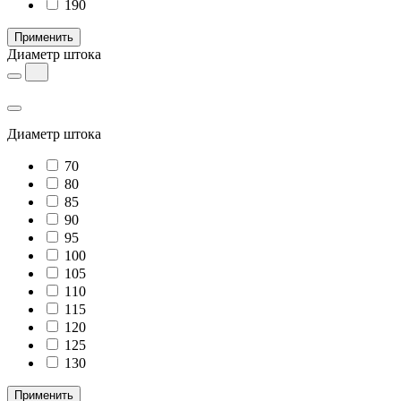
190
Применить
Диаметр штока
Диаметр штока
70
80
85
90
95
100
105
110
115
120
125
130
Применить