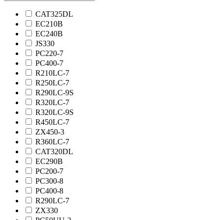
CAT325DL
EC210B
EC240B
JS330
PC220-7
PC400-7
R210LC-7
R250LC-7
R290LC-9S
R320LC-7
R320LC-9S
R450LC-7
ZX450-3
R360LC-7
CAT320DL
EC290B
PC200-7
PC300-8
PC400-8
R290LC-7
ZX330