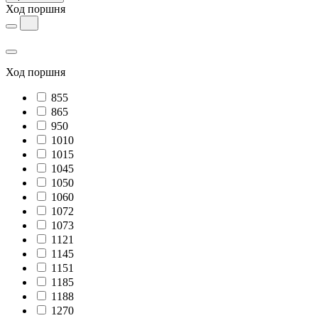
Ход поршня
Ход поршня
855
865
950
1010
1015
1045
1050
1060
1072
1073
1121
1145
1151
1185
1188
1270